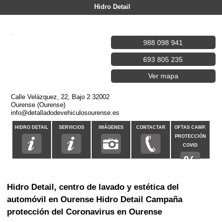
Hidro Detail
988 098 941
693 805 235
Ver mapa
Calle Velázquez, 22, Bajo 2 32002
Ourense (Ourense)
info@detalladodevehiculosourense.es
HIDRO DETAIL
SERVICIOS
IMÁGENES
CONTACTAR
OFTAS CAMP.
PROTECCIÓN
COVID
Hidro Detail, centro de lavado y estética del
automóvil en Ourense Hidro Detail Campaña
protección del Coronavirus en Ourense