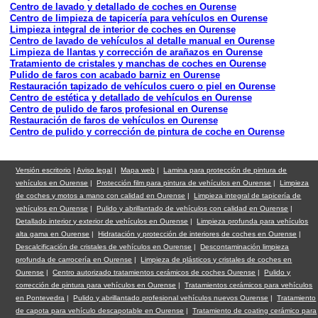
Centro de lavado y detallado de coches en Ourense
Centro de limpieza de tapicería para vehículos en Ourense
Limpieza integral de interior de coches en Ourense
Centro de lavado de vehículos al detalle manual en Ourense
Limpieza de llantas y corrección de arañazos en Ourense
Tratamiento de cristales y manchas de coches en Ourense
Pulido de faros con acabado barniz en Ourense
Restauración tapizado de vehículos cuero o piel en Ourense
Centro de estética y detallado de vehículos en Ourense
Centro de pulido de faros profesional en Ourense
Restauración de faros de vehículos en Ourense
Centro de pulido y corrección de pintura de coche en Ourense
Versión escritorio
|
Aviso legal
|
Mapa web
|
Lamina para protección de pintura de
vehículos en Ourense
|
Protección film para pintura de vehículos en Ourense
|
Limpieza
de coches y motos a mano con calidad en Ourense
|
Limpieza integral de tapicería de
vehículos en Ourense
|
Pulido y abrillantado de vehículos con calidad en Ourense
|
Detallado interior y exterior de vehículos en Ourense
|
Limpieza profunda para vehículos
alta gama en Ourense
|
Hidratación y protección de interiores de coches en Ourense
|
Descalcificación de cristales de vehículos en Ourense
|
Descontaminación limpieza
profunda de carrocería en Ourense
|
Limpieza de plásticos y cristales de coches en
Ourense
|
Centro autorizado tratamientos cerámicos de coches Ourense
|
Pulido y
corrección de pintura para vehículos en Ourense
|
Tratamientos cerámicos para vehículos
en Pontevedra
|
Pulido y abrillantado profesional vehículos nuevos Ourense
|
Tratamiento
de capota para vehículo descapotable en Ourense
|
Tratamiento de coating cerámico para