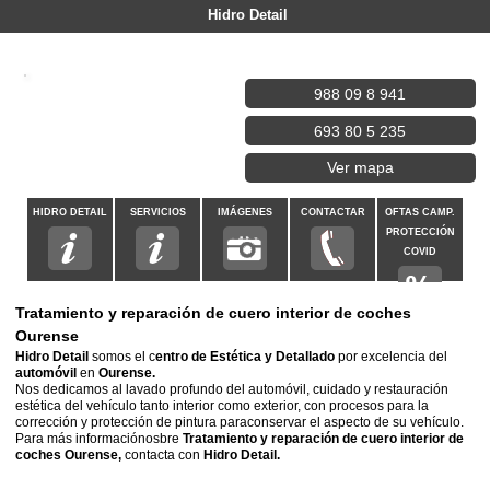
Hidro Detail
988 09 8 941
693 80 5 235
Ver mapa
HIDRO DETAIL
SERVICIOS
IMÁGENES
CONTACTAR
OFTAS CAMP.
PROTECCIÓN
COVID
Tratamiento y reparación de cuero interior de coches
Ourense
Hidro Detail
somos el c
entro de Estética y Detallado
por excelencia del
automóvil
en
Ourense.
Nos dedicamos al lavado profundo del automóvil, cuidado y restauración
estética del vehículo tanto interior como exterior, con procesos para la
corrección y protección de pintura paraconservar el aspecto de su vehículo.
Para más informaciónosbre
Tratamiento y reparación de cuero interior de
coches Ourense,
contacta con
Hidro Detail.