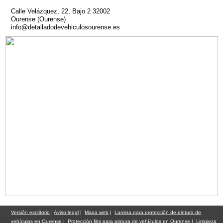
Calle Velázquez, 22, Bajo 2 32002
Ourense (Ourense)
info@detalladodevehiculosourense.es
Versión escritorio
|
Aviso legal
|
Mapa web
|
Lamina para protección de pintura de
vehículos en Ourense
|
Protección film para pintura de vehículos en Ourense
|
Limpieza